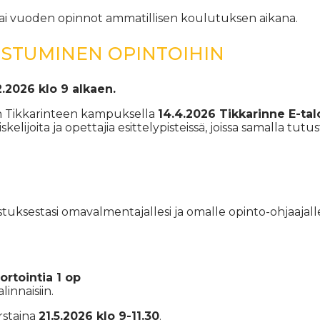
tai vuoden opinnot ammatillisen koulutuksen aikana.
USTUMINEN OPINTOIHIN
2.2026 klo 9 alkaen.
n Tikkarinteen kampuksella
14.4.2026 Tikkarinne E-tal
kelijoita ja opettajia esittelypisteissä, joissa samalla t
tuksestasi omavalmentajallesi ja omalle opinto-ohjaajalle
ortointia 1 op
innaisiin.
rstaina
21.5.2026 klo 9-11.30
.