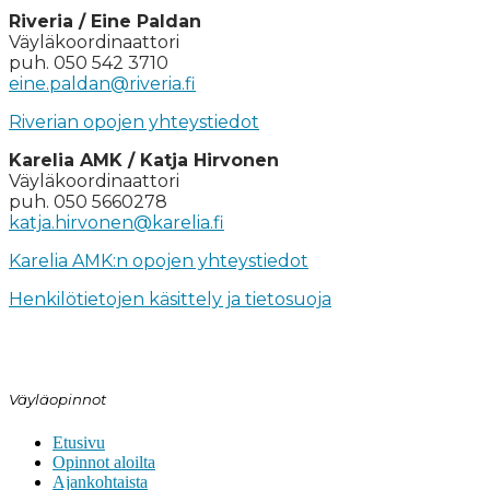
Riveria / Eine Paldan
Väyläkoordinaattori
puh. 050 542 3710
eine.paldan@riveria.fi
Riverian opojen yhteystiedot
Karelia AMK / Katja Hirvonen
Väyläkoordinaattori
puh. 050 5660278
katja.hirvonen@karelia.fi
Karelia AMK:n opojen yhteystiedot
Henkilötietojen käsittely ja tietosuoja
Väyläopinnot
Etusivu
Opinnot aloilta
Ajankohtaista