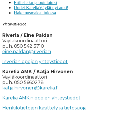
Erillishaku ja opintotuki
Uudet KareliaVäylät nyt auki!
Hakemusmaksu tulossa
Yhteystiedot
Riveria / Eine Paldan
Väyläkoordinaattori
puh. 050 542 3710
eine.paldan@riveria.fi
Riverian opojen yhteystiedot
Karelia AMK / Katja Hirvonen
Väyläkoordinaattori
puh. 050 5660278
katja.hirvonen@karelia.fi
Karelia AMK:n opojen yhteystiedot
Henkilötietojen käsittely ja tietosuoja