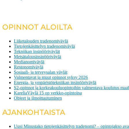
OPINNOT ALOILTA
Liiketalouden tradenomiväylä
Tietojenkäsittelyn tradenomiväylä
Tekniikan insinööriväylät
Metsätalousinsinööriväylä
Medianomiväylä
Restonomiväylä
Sosiaali- ja terveysalan väylät
Valmentavat ja muut opinnot syksy 2026
Energia- ja ympäristötekniikan insinööriväylä
S2-opinnot ja korkeakouluopintoihin valmentava koulutus maah
KareliaVäylä 15 op verkko-opintoina
Ohjeet ja ilmoittautuminen
AJANKOHTAISTA
Uusi Minustako tietojenkäsittelyn tradenomi? – opintojakso ava