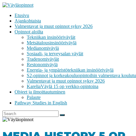
Skip
to
Etusivu
content
VÄYLÄOPINNOT
Ajankohtaista
Valmentavat ja muut opinnot syksy 2026
Opinnot aloilta
Tekniikan insinööriväylät
Metsätalousinsinööriväylä
Medianomiväylä
Sosiaali- ja terveysalan väylät
Tradenomiväylät
Restonomiväylä
Energia- ja ympäristötekniikan insinööriväylä
S2-opinnot ja korkeakouluopintoihin valmentava koulutu
Valmentavat ja muut opinnot syksy 2026
KareliaVäylä 15 op verkko-opintoina
Ohjeet ja ilmoittautuminen
Palaute
Pathway Studies in English
MEDIA HISTORY 5 OP