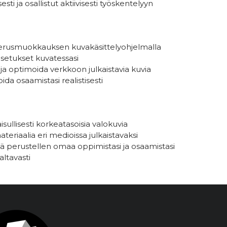
esti ja osallistut aktiivisesti työskentelyyn
 perusmuokkauksen kuvakäsittelyohjelmalla
setukset kuvatessasi
ja optimoida verkkoon julkaistavia kuvia
ida osaamistasi realistisesti
isullisesti korkeatasoisia valokuvia
riaalia eri medioissa julkaistavaksi
sekä perustellen omaa oppimistasi ja osaamistasi
ltavasti