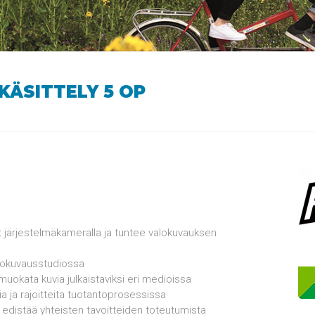
ÄSITTELY 5 OP
t järjestelmäkameralla ja tuntee valokuvauksen
alokuvausstudiossa
muokata kuvia julkaistaviksi eri medioissa
 ja rajoitteita tuotantoprosessissa
 edistää yhteisten tavoitteiden toteutumista