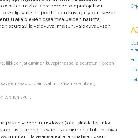
elija osoittaa näytöllä osaamisensa opintojakson
Ohj
opiskelija valitsee portfolioon kuvia ja työprosessin
entuu alla olevien osaamisalueiden hallinta.
inen seuraavilla valokuvailmaisun, valokuvauksen
A
Uus
opi
Eril
ke, liikkeen jatkuminen kuvapinnassa ja seuratun liikkeen
Uud
Hak
 sävyjen säädöt, painovalmiin kuvan asetukset,
kriteerien avulla
a pitkän videon muodossa (latauslinkki tai linkki
akson tavoitteena olevan osaamisen hallinta. Sopiva
w, muutamilla avainsanoilla ja kirjallisen osan