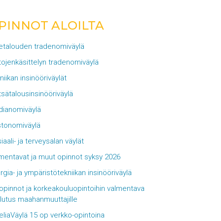
PINNOT ALOILTA
ketalouden tradenomiväylä
tojenkäsittelyn tradenomiväylä
niikan insinööriväylät
sätalousinsinööriväylä
ianomiväylä
tonomiväylä
iaali- ja terveysalan väylät
mentavat ja muut opinnot syksy 2026
rgia- ja ympäristötekniikan insinööriväylä
opinnot ja korkeakouluopintoihin valmentava
lutus maahanmuuttajille
eliaVäylä 15 op verkko-opintoina