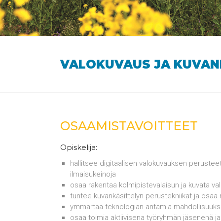
VALOKUVAUS JA KUVANK
OSAAMISTAVOITTEET
Opiskelija:
hallitsee digitaalisen valokuvauksen perustee
ilmaisukeinoja
osaa rakentaa kolmipistevalaisun ja kuvata v
tuntee kuvankäsittelyn perustekniikat ja osaa 
ymmärtää teknologian antamia mahdollisuuksia
osaa toimia aktiivisena työryhmän jäsenenä ja