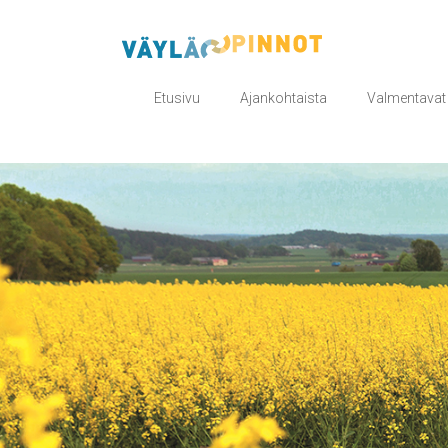
Skip
to
VÄYLÄOPINNOT
content
Etusivu
Ajankohtaista
Valmentavat 