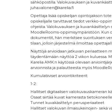
sähköpostilla. Valokuvauksen ja kuvankäsit
juha.valonen@karelia.fi
Opettaja lisää opiskelijan opintojakson tot
opiskelijalle tarvittavat tiedot verkko-oppim
ohjeista. Valokuvauksen ja kuvankäsittelyn
MoodleRooms-oppimisympäristöön. Kun opisk
dokumentit, hän merkitsee suorituksen ver
tilaan, jolloin järjestelmä ilmoittaa opettaj
Näyttöjä arvioidaan jatkuvan periaatteen m
täydentämään näyttöä 2 viikon kuluessa. M
Karelia AMK:n käytössä olevaan arviointijär
arvioinnista ja palautteesta myös MoodleR
Kumulatiiviset arviointikriteerit:
1-2:
Hallitset digitaalisen valokuvauskameran k
Osaat siirtää kuvat kamerasta tietokoneelle
Tunnet kuvakäsittelyn perusperiaateet
Hallitset valokuvan ilmaisukeinojen- sekä v