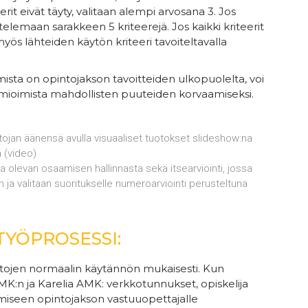
erit eivät täyty, valitaan alempi arvosana 3. Jos
astelemaan sarakkeen 5 kriteerejä. Jos kaikki kriteerit
ös lähteiden käytön kriteeri tavoiteltavalla
ista on opintojakson tavoitteiden ulkopuolelta, voi
omioimista mahdollisten puuteiden korvaamiseksi.
rtojan äänensä avulla visuaaliset tuotokset slideshow:na
 (video)
na olevan osaamisen hallinnasta sekä itsearviointi, jossa
in ja valitaan suoritukselle numeroarviointi perusteltuna
TYÖPROSESSI:
intojen normaalin käytännön mukaisesti. Kun
AMK:n ja Karelia AMK: verkkotunnukset, opiskelija
miseen opintojakson vastuuopettajalle