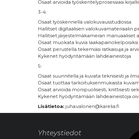
Osaat arvioida työskentelyprosessiasi kirjallis
3-4:
Osaat työskennellä valokuvausstudiossa
Hallitset digitaalisen valokuvamateriaalin
Hallitset järjestelmäkameran manuaaliset a
Osaat muokata kuvia laakapainokelpoisiksi 
Osaat perustella tekemiäsi ratkaisuja ja arvio
Kykenet hyödyntämään lähdeaineistoja
5:
Osaat suunnitella ja kuvata teknisesti ja ilma
Osaat tuottaa tarkoituksenmukaista kuvamate
Osaat arvioida monipuolisesti, kriittisesti 
Kykenet hyödyntämään lähdeaineistoja oiva
Lisätietoa:
juha.valonen@karelia.fi
Yhteystiedot