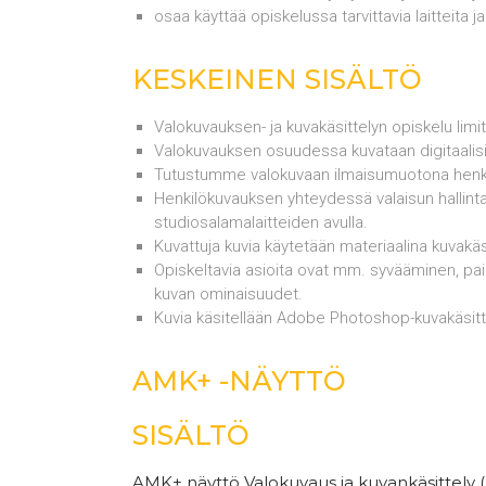
osaa käyttää opiskelussa tarvittavia laitteita j
KESKEINEN SISÄLTÖ
Valokuvauksen- ja kuvakäsittelyn opiskelu limitt
Valokuvauksen osuudessa kuvataan digitaalisil
Tutustumme valokuvaan ilmaisumuotona henkilö
Henkilökuvauksen yhteydessä valaisun hallinta
studiosalamalaitteiden avulla.
Kuvattuja kuvia käytetään materiaalina kuvakäsi
Opiskeltavia asioita ovat mm. syvääminen, pa
kuvan ominaisuudet.
Kuvia käsitellään Adobe Photoshop-kuvakäsitt
AMK+ -NÄYTTÖ
SISÄLTÖ
AMK+ näyttö Valokuvaus ja kuvankäsittely (