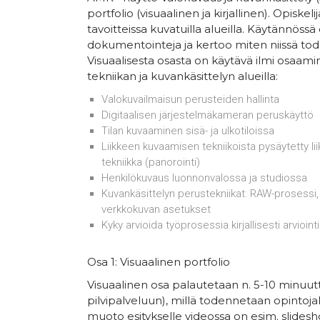
portfolio (visuaalinen ja kirjallinen). Opisk
tavoitteissa kuvatuilla alueilla. Käytännössä 
dokumentointeja ja kertoo miten niissä tod
Visuaalisesta osasta on käytävä ilmi osaam
tekniikan ja kuvankäsittelyn alueilla:
Valokuvailmaisun perusteiden hallinta
Digitaalisen järjestelmäkameran peruskäyttö
Tilan kuvaaminen sisä- ja ulkotiloissa
Liikkeen kuvaamisen tekniikoista pysäytetty lii
tekniikka (panorointi)
Henkilökuvaus luonnonvalossa ja studiossa
Kuvankäsittelyn perustekniikat: RAW-prosessi,
verkkokuvan asetukset
Kyky arvioida työprosessia kirjallisesti arviointi
Osa 1: Visuaalinen portfolio
Visuaalinen osa palautetaan n. 5-10 minuutti
pilvipalveluun), millä todennetaan opintoj
muoto esitykselle videossa on esim. slidesho