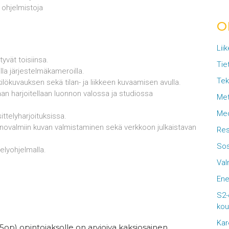
a ohjelmistoja
O
Lii
yvät toisiinsa.
Tie
la järjestelmäkameroilla.
Tek
kuvauksen sekä tilan- ja liikkeen kuvaamisen avulla.
an harjoitellaan luonnon valossa ja studiossa
Met
Med
ttelyharjoituksissa.
inovalmiin kuvan valmistaminen sekä verkkoon julkaistavan
Res
Sos
elyohjelmalla.
Val
Ene
S2-
kou
Kar
5op) opintojaksolle on arvioiva kaksiosainen