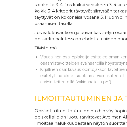
saraketta 3-4. Jos kaikki sarakkeen 3-4 krite
kaikki 3-4 kriteerit täyttyvät siirrytään tark
täyttyvät on kokonaisarvosana 5. Huomioi my
osaamisen tasolla.
Jos valokuvauksen ja kuvankäsittelyn osaam
opiskelija halutessaan ehdottaa niiden hu
Tiivistelmä:
Visuaalinen osa: opiskelija esittelee oman ke
osaamistavoitteiden avainsanoilla höystettynä
Kirjallinen osa: kuvaus opintojakson tavoittee
esitellyt tuotokset sidotaan arviointikriteereih
arviointikriteereillä (vakioaseteltu pdf)
ILMOITTAUTUMINEN JA 
Opiskelija ilmoittautuu opintoihin väyläop
opiskelijalle on luotu tarvittavat Avoimen 
ilmoittaa halukkuudestaan näytön suoritta