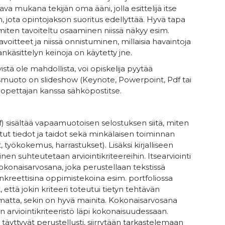
va mukana tekijän oma ääni, jolla esittelijä itse
 jota opintojakson suoritus edellyttää. Hyvä tapa
iten tavoiteltu osaaminen niissä näkyy esim.
voitteet ja niissä onnistuminen, millaisia havaintoja
käsittelyn keinoja on käytetty jne.
stä ole mahdollista, voi opiskelija pyytää
itysmuoto on slideshow (Keynote, Powerpoint, Pdf tai
an opettajan kanssa sähköpostitse.
df) sisältää vapaamuotoisen selostuksen siitä, miten
atut tiedot ja taidot sekä minkälaisen toiminnan
työkokemus, harrastukset). Lisäksi kirjalliseen
inen suhteutetaan arviointikriteereihin. Itsearviointi
okonaisarvosana, joka perustellaan tekstissä
nkreettisina oppimistekoina esim. portfoliossa
 että jokin kriteeri toteutui tietyn tehtävän
ntumatta, sekin on hyvä mainita. Kokonaisarvosana
arviointikriteeristö läpi kokonaisuudessaan.
t täyttyvät perustellusti, siirrytään tarkastelemaan