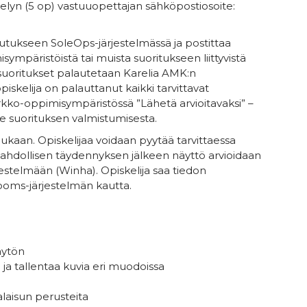
telyn (5 op) vastuuopettajan sähköpostiosoite:
eutukseen SoleOps-järjestelmässä ja postittaa
isympäristöistä tai muista suoritukseen liittyvistä
 suoritukset palautetaan Karelia AMK:n
elija on palauttanut kaikki tarvittavat
kko-oppimisympäristössä ”Lähetä arvioitavaksi” –
alle suorituksen valmistumisesta.
ukaan. Opiskelijaa voidaan pyytää tarvittaessa
ahdollisen täydennyksen jälkeen näyttö arvioidaan
jestelmään (Winha). Opiskelija saa tiedon
ooms-järjestelmän kautta.
äytön
 ja tallentaa kuvia eri muodoissa
alaisun perusteita