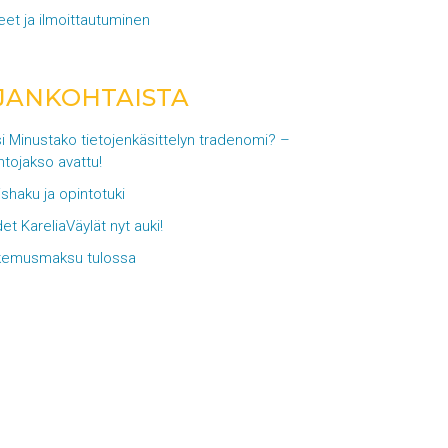
eet ja ilmoittautuminen
JANKOHTAISTA
i Minustako tietojenkäsittelyn tradenomi? –
ntojakso avattu!
lishaku ja opintotuki
et KareliaVäylät nyt auki!
emusmaksu tulossa