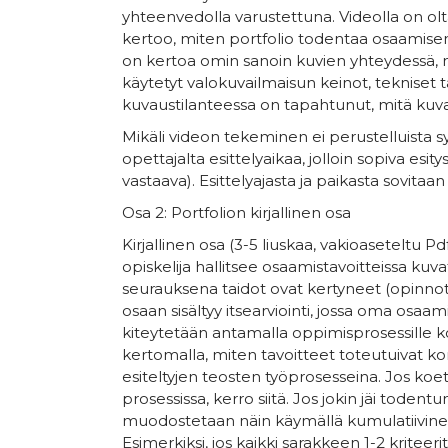
yhteenvedolla varustettuna. Videolla on olta
kertoo, miten portfolio todentaa osaamisen,
on kertoa omin sanoin kuvien yhteydessä, m
käytetyt valokuvailmaisun keinot, tekniset ta
kuvaustilanteessa on tapahtunut, mitä kuvan
Mikäli videon tekeminen ei perustelluista syi
opettajalta esittelyaikaa, jolloin sopiva es
vastaava). Esittelyajasta ja paikasta sovita
Osa 2: Portfolion kirjallinen osa
Kirjallinen osa (3-5 liuskaa, vakioaseteltu P
opiskelija hallitsee osaamistavoitteissa kuv
seurauksena taidot ovat kertyneet (opinnot, 
osaan sisältyy itsearviointi, jossa oma osaam
kiteytetään antamalla oppimisprosessille k
kertomalla, miten tavoitteet toteutuivat ko
esiteltyjen teosten työprosesseina. Jos koet,
prosessissa, kerro siitä. Jos jokin jäi tode
muodostetaan näin käymällä kumulatiivinen 
Esimerkiksi, jos kaikki sarakkeen 1-2 kriteeri