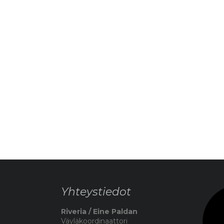
Yhteystiedot
Riveria / Eine Paldan
Väyläkoordinaattori