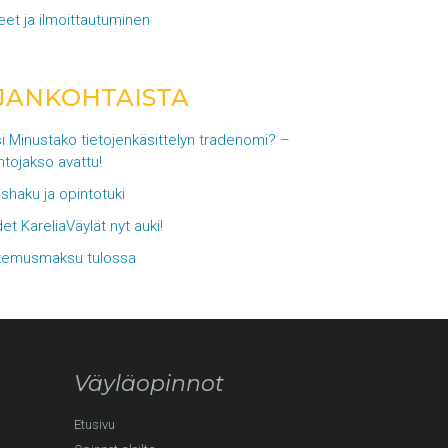
eet ja ilmoittautuminen
JANKOHTAISTA
i Minustako tietojenkäsittelyn tradenomi? –
ntojakso avattu!
lishaku ja opintotuki
et KareliaVäylät nyt auki!
emusmaksu tulossa
Väyläopinnot
Etusivu