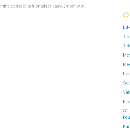
ominaispiirteet ja luontaiset kasvuympäristöt.
O
Lii
Tie
Tek
Met
Med
Res
Sos
Val
Ene
S2-
kou
Kar