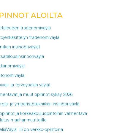
PINNOT ALOILTA
ketalouden tradenomiväylä
tojenkäsittelyn tradenomiväylä
niikan insinööriväylät
sätalousinsinööriväylä
ianomiväylä
tonomiväylä
iaali- ja terveysalan väylät
mentavat ja muut opinnot syksy 2026
rgia- ja ympäristötekniikan insinööriväylä
opinnot ja korkeakouluopintoihin valmentava
lutus maahanmuuttajille
eliaVäylä 15 op verkko-opintoina