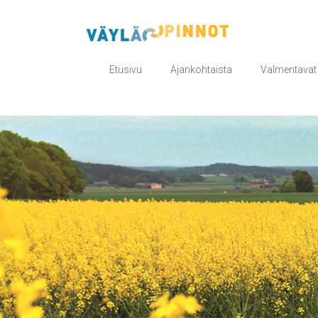
Skip
to
VÄYLÄOPINNOT
content
Etusivu
Ajankohtaista
Valmentavat 