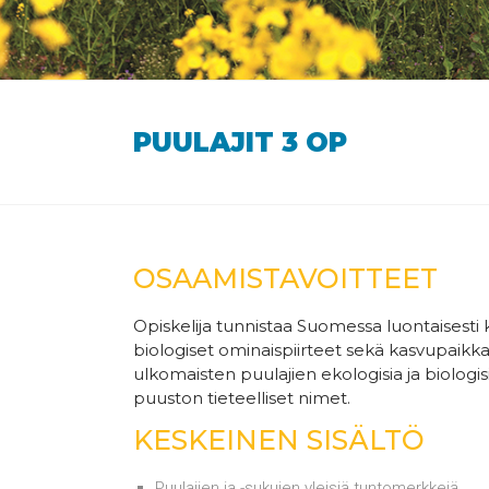
PUULAJIT 3 OP
OSAAMISTAVOITTEET
Opiskelija tunnistaa Suomessa luontaisesti k
biologiset ominaispiirteet sekä kasvupaikk
ulkomaisten puulajien ekologisia ja biologisi
puuston tieteelliset nimet.
KESKEINEN SISÄLTÖ
Puulajien ja -sukujen yleisiä tuntomerkkejä