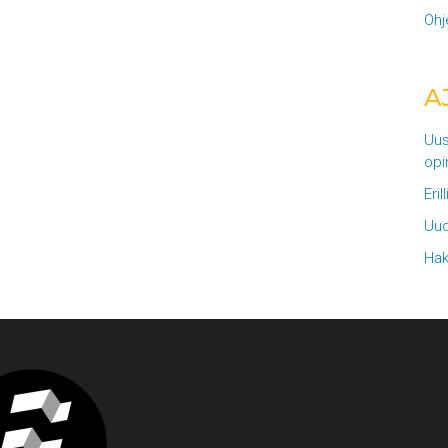
Ohj
A
Uus
opi
Eril
Uud
Hak