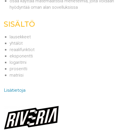
osaa käyttää matemaattisia menetelmiä, joita voidaan
hyödyntää oman alan sovelluksissa
SISÄLTÖ
lausekkeet
yhtälöt
reaalifunktiot
eksponentti
logaritmi
prosentti
matriisi
Lisätietoja