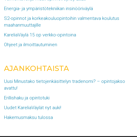
Energia- ja ympäristötekniikan insinööriväylä
S2-opinnot ja korkeakouluopintoihin valmentava koulutus
maahanmuuttajille
KareliaVäylä 15 op verkko-opintoina
Ohjeet ja ilmoittautuminen
AJANKOHTAISTA
Uusi Minustako tietojenkäsittelyn tradenomi? – opintojakso
avattu!
Erillishaku ja opintotuki
Uudet KareliaVäylät nyt auki!
Hakemusmaksu tulossa