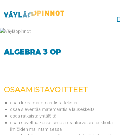
Skip
to
VÄYLÄOPINNOT
content
ALGEBRA 3 OP
OSAAMISTAVOITTEET
osaa lukea matemaattista tekstiä
osaa sieventää matemaattisia lausekkeita
osaa ratkaista yhtälöitä
osaa soveltaa keskeisimpiä reaaliarvoisia funktioita
ilmiöiden mallintamisessa