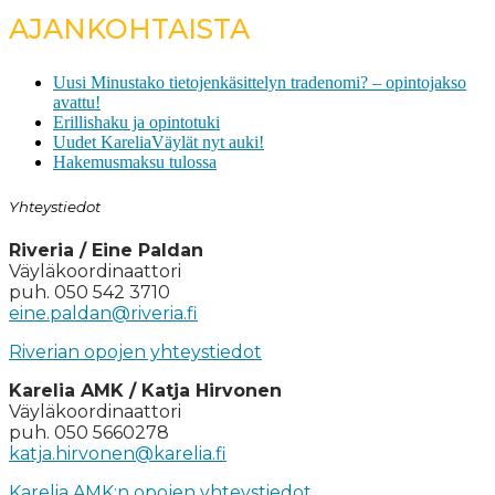
AJANKOHTAISTA
Uusi Minustako tietojenkäsittelyn tradenomi? – opintojakso
avattu!
Erillishaku ja opintotuki
Uudet KareliaVäylät nyt auki!
Hakemusmaksu tulossa
Yhteystiedot
Riveria / Eine Paldan
Väyläkoordinaattori
puh. 050 542 3710
eine.paldan@riveria.fi
Riverian opojen yhteystiedot
Karelia AMK / Katja Hirvonen
Väyläkoordinaattori
puh. 050 5660278
katja.hirvonen@karelia.fi
Karelia AMK:n opojen yhteystiedot