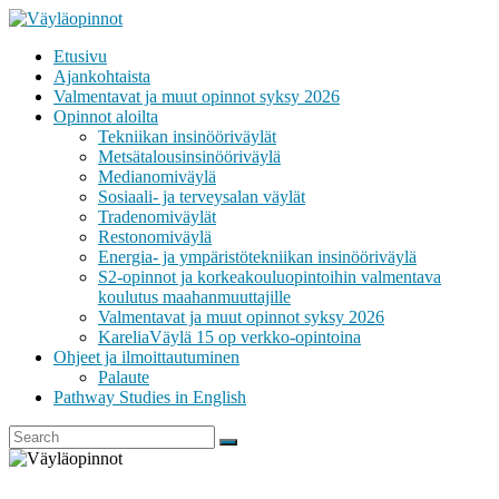
Skip
to
Etusivu
content
VÄYLÄOPINNOT
Ajankohtaista
Valmentavat ja muut opinnot syksy 2026
Opinnot aloilta
Tekniikan insinööriväylät
Metsätalousinsinööriväylä
Medianomiväylä
Sosiaali- ja terveysalan väylät
Tradenomiväylät
Restonomiväylä
Energia- ja ympäristötekniikan insinööriväylä
S2-opinnot ja korkeakouluopintoihin valmentava
koulutus maahanmuuttajille
Valmentavat ja muut opinnot syksy 2026
KareliaVäylä 15 op verkko-opintoina
Ohjeet ja ilmoittautuminen
Palaute
Pathway Studies in English