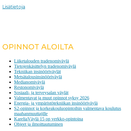
Lisätietoja
OPINNOT ALOILTA
Liiketalouden tradenomiväylä
Tietojenkäsittelyn tradenomiväylä
Tekniikan insinööriväylät
Metsätalousinsinööriväylä
Medianomiväylä
Restonomiväylä
Sosiaali- ja terveysalan väylät
Valmentavat ja muut opinnot syksy 2026
Energia- ja ympäristötekniikan insinööriväylä
S2-opinnot ja korkeakouluopintoihin valmentava koulutus
maahanmuuttajille
KareliaVäylä 15 op verkko-opintoina
Ohjeet ja ilmoittautuminen