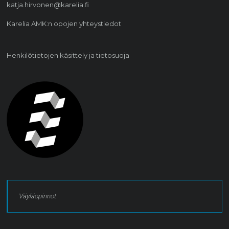
katja.hirvonen@karelia.fi
Karelia AMK:n opojen yhteystiedot
Henkilötietojen käsittely ja tietosuoja
Väyläopinnot