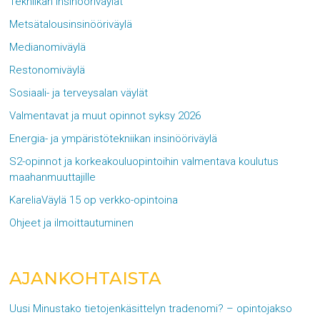
Tekniikan insinööriväylät
Metsätalousinsinööriväylä
Medianomiväylä
Restonomiväylä
Sosiaali- ja terveysalan väylät
Valmentavat ja muut opinnot syksy 2026
Energia- ja ympäristötekniikan insinööriväylä
S2-opinnot ja korkeakouluopintoihin valmentava koulutus
maahanmuuttajille
KareliaVäylä 15 op verkko-opintoina
Ohjeet ja ilmoittautuminen
AJANKOHTAISTA
Uusi Minustako tietojenkäsittelyn tradenomi? – opintojakso