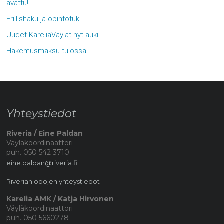
avattu!
Erillishaku ja opintotuki
Uudet KareliaVäylät nyt auki!
Hakemusmaksu tulossa
Yhteystiedot
Riveria / Eine Paldan
Väyläkoordinaattori
puh. 050 542 3710
eine.paldan@riveria.fi
Riverian opojen yhteystiedot
Karelia AMK / Katja Hirvonen
Väyläkoordinaattori
puh. 050 5660278