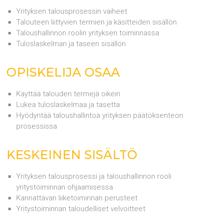
Yrityksen talousprosessin vaiheet
Talouteen liittyvien termien ja käsitteiden sisällön
Taloushallinnon roolin yrityksen toiminnassa
Tuloslaskelman ja taseen sisällön
OPISKELIJA OSAA
Käyttää talouden termejä oikein
Lukea tuloslaskelmaa ja tasetta
Hyödyntää taloushallintoa yrityksen päätöksenteon
prosessissa
KESKEINEN SISÄLTÖ
Yrityksen talousprosessi ja taloushallinnon rooli
yritystoiminnan ohjaamisessa
Kannattavan liiketoiminnan perusteet
Yritystoiminnan taloudelliset velvoitteet