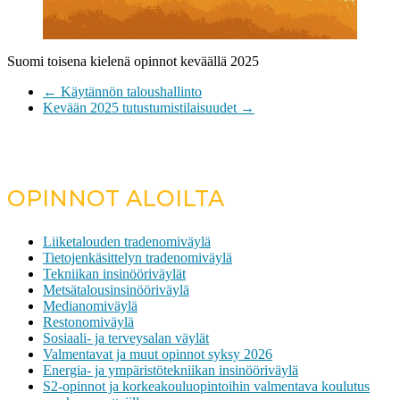
Suomi toisena kielenä opinnot keväällä 2025
←
Käytännön taloushallinto
Kevään 2025 tutustumistilaisuudet
→
OPINNOT ALOILTA
Liiketalouden tradenomiväylä
Tietojenkäsittelyn tradenomiväylä
Tekniikan insinööriväylät
Metsätalousinsinööriväylä
Medianomiväylä
Restonomiväylä
Sosiaali- ja terveysalan väylät
Valmentavat ja muut opinnot syksy 2026
Energia- ja ympäristötekniikan insinööriväylä
S2-opinnot ja korkeakouluopintoihin valmentava koulutus