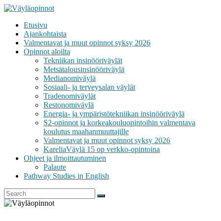
Skip
to
Etusivu
content
VÄYLÄOPINNOT
Ajankohtaista
Valmentavat ja muut opinnot syksy 2026
Opinnot aloilta
Tekniikan insinööriväylät
Metsätalousinsinööriväylä
Medianomiväylä
Sosiaali- ja terveysalan väylät
Tradenomiväylät
Restonomiväylä
Energia- ja ympäristötekniikan insinööriväylä
S2-opinnot ja korkeakouluopintoihin valmentava
koulutus maahanmuuttajille
Valmentavat ja muut opinnot syksy 2026
KareliaVäylä 15 op verkko-opintoina
Ohjeet ja ilmoittautuminen
Palaute
Pathway Studies in English