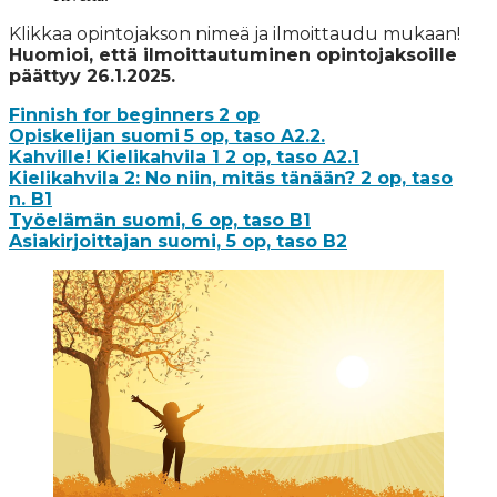
Klikkaa opintojakson nimeä ja ilmoittaudu mukaan!
Huomioi, että ilmoittautuminen opintojaksoille
päättyy 26.1.2025.
Finnish for beginners
2 op
Opiskelijan suomi
5 op, taso A2.2.
Kahville! Kielikahvila 1 2 op, taso A2.1
Kielikahvila 2: No niin, mitäs tänään? 2 op, taso
n. B1
Työelämän suomi, 6 op, taso B1
Asiakirjoittajan suomi, 5 op, taso B2