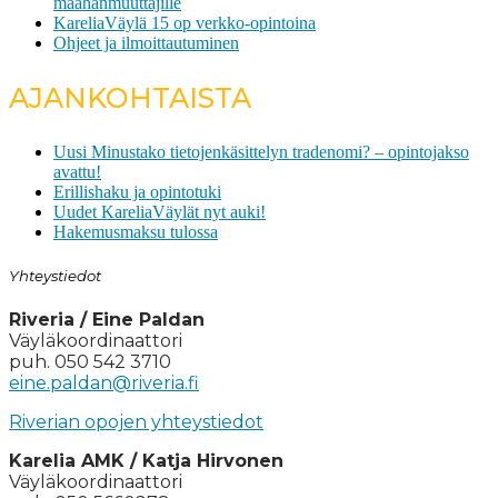
maahanmuuttajille
KareliaVäylä 15 op verkko-opintoina
Ohjeet ja ilmoittautuminen
AJANKOHTAISTA
Uusi Minustako tietojenkäsittelyn tradenomi? – opintojakso
avattu!
Erillishaku ja opintotuki
Uudet KareliaVäylät nyt auki!
Hakemusmaksu tulossa
Yhteystiedot
Riveria / Eine Paldan
Väyläkoordinaattori
puh. 050 542 3710
eine.paldan@riveria.fi
Riverian opojen yhteystiedot
Karelia AMK / Katja Hirvonen
Väyläkoordinaattori