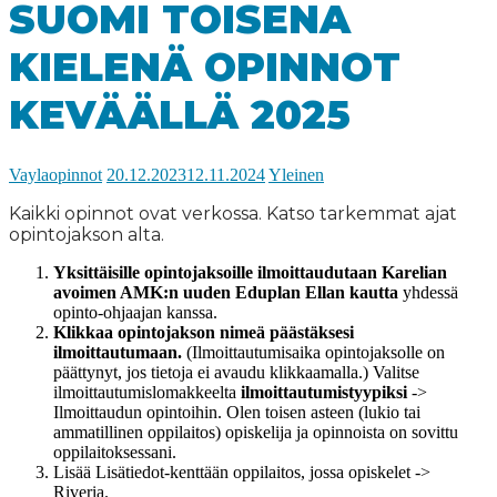
SUOMI TOISENA
KIELENÄ OPINNOT
KEVÄÄLLÄ 2025
Vaylaopinnot
20.12.2023
12.11.2024
Yleinen
Kaikki opinnot ovat verkossa. Katso tarkemmat ajat
opintojakson alta.
Yksittäisille opintojaksoille ilmoittaudutaan Karelian
avoimen AMK:n uuden Eduplan Ellan kautta
yhdessä
opinto-ohjaajan kanssa.
Klikkaa opintojakson nimeä päästäksesi
ilmoittautumaan.
(Ilmoittautumisaika opintojaksolle on
päättynyt, jos tietoja ei avaudu klikkaamalla.) Valitse
ilmoittautumislomakkeelta
ilmoittautumistyypiksi
->
Ilmoittaudun opintoihin. Olen toisen asteen (lukio tai
ammatillinen oppilaitos) opiskelija ja opinnoista on sovittu
oppilaitoksessani.
Lisää Lisätiedot-kenttään oppilaitos, jossa opiskelet ->
Riveria.