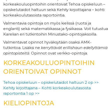
korkeakouluopintoihin orientoivat Tehoa opiskeluun –
opiskelutaidot haltuun sekä Kehity kirjoittajana – kohti
korkeakoulutasoista raportointia.
Valmentavia opintoja on myös kielissä (ruotsi ja
englanti) sekä matematiikassa ja fysiikassa. Voit tutustua
Karelian eri tutkintoihin Minustako-opintojaksoilla.
Valmentavat opinnot hyväksytään osaksi AMK-
tutkintoa. Lisäksi ne
kerryttävät erillishaun edellyttämiä
opintopisteitä
. Opinnot ovat verkko-opintoja.
KORKEAKOULUOPINTOIHIN
ORIENTOIVAT OPINNOT
Tehoa opiskeluun – opiskelutaidot haltuun 2 op >>
Kehity kirjoittajana – Kohti korkeakoulutasoista
raportointia 1 op >>
KIELIOPINTOJA