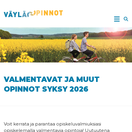
Skip
to
VÄYLÄOPINNOT
content
VALMENTAVAT JA MUUT
OPINNOT SYKSY 2026
Voit kerrata ja parantaa opiskeluvalmiuksiasi
opiskelemalla valmentavia opintoja! Uutuutena