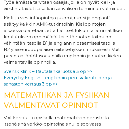
Työelämässä tarvitaan osaajia, joilla on hyvät kieli- ja
viestintätaidot sekä kansainvälisen toiminnan valmiudet.
Kieli- ja viestintäopintoja (suomi, ruotsi ja englanti)
sisältyy kaikkiin AMK-tutkintoihin. Kieliopintojen
alkaessa oletetaan, että hallitset lukion tai ammatillisen
koulutuksen oppimäärät tai että ruotsin taitosi on
vähintään tasolla B1 ja englannin osaamisesi tasolla
B2 yleiseurooppalaisen viitekehyksen mukaisesti. Voit
parantaa lähtötasoasi näillä englannin ja ruotsin kielen
valmentavilla opinnoilla.
Svensk klinik – Rautalankaruotsia 3 op >>
Everyday English – englannin perusrakenteiden ja
sanaston kertaus 3 op >>
MATEMATIIKAN JA FYSIIKAN
VALMENTAVAT OPINNOT
Voit kerrata ja opiskella matematiikan perusteita
itsenäisinä verkko-opintoina sinulle sopivassa