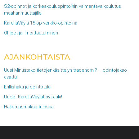
S2-opinnot ja korkeakouluopintoihin valmentava koulutus
maahanmuuttajille
KareliaVäylä 15 op verkko-opintoina
Ohjeet ja ilmoittautuminen
AJANKOHTAISTA
Uusi Minustako tietojenkäsittelyn tradenomi? – opintojakso
avattu!
Erillishaku ja opintotuki
Uudet KareliaVäylät nyt auki!
Hakemusmaksu tulossa