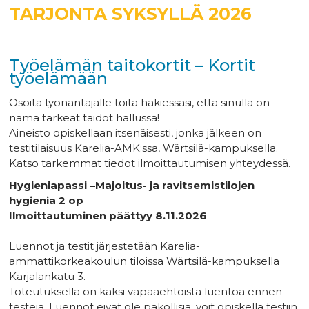
TARJONTA SYKSYLLÄ 2026
Työelämän taitokortit – Kortit
työelämään
Osoita työnantajalle töitä hakiessasi, että sinulla on
nämä tärkeät taidot hallussa!
Aineisto opiskellaan itsenäisesti, jonka jälkeen on
testitilaisuus Karelia-AMK:ssa, Wärtsilä-kampuksella.
Katso tarkemmat tiedot ilmoittautumisen yhteydessä.
Hygieniapassi –Majoitus- ja ravitsemistilojen
hygienia 2 op
Ilmoittautuminen päättyy 8.11.2026
Luennot ja testit järjestetään Karelia-
ammattikorkeakoulun tiloissa Wärtsilä-kampuksella
Karjalankatu 3.
Toteutuksella on kaksi vapaaehtoista luentoa ennen
testejä. Luennot eivät ole pakollisia, voit opiskella testiin