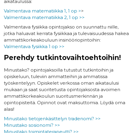
aikataulussa:
Valmentava matematiikka 1, 1 op >
>
Valmentava matematiikka 2, 1 op >>
Valmentava fysiikka opintojakso on suunnattu niille,
jotka haluavat kerrata fysiikkaa ja tulevaisuudessa hakea
ammattikorkeakouluun insinööriopintoihin:
Valmentava fysiikka 1 op >>
Perehdy tutkintovaihtoehtoihin!
Minustako? opintojaksoilla tutustut tutkintoihin ja
opiskeluun, tuleviin ammatteihin ja ammatissa
työskentelyyn. Opiskelet verkossa oman aikataulusi
mukaan ja saat suoritetusta opintojaksosta avoimen
ammattikorkeakoulun suoritusmerkinnän ja
opintopisteitä. Opinnot ovat maksuttomia. Löydä oma
alasi!
Minustako tietojenkäsittelyn tradenomi? >>
Minustako sosionomi? >>
Minustako toimintaterapeutti? >>