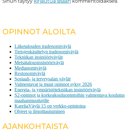
Sinun täytyy
kirjautua sisään
kommentoidaksesi.
OPINNOT ALOILTA
Liiketalouden tradenomiväylä
Tietojenkäsittelyn tradenomiväylä
Tekniikan insinööriväylät
Metsätalousinsinööriväylä
Medianomiväylä
Restonomiväylä
Sosiaali- ja terveysalan väylät
Valmentavat ja muut opinnot syksy 2026
Energia- ja ympäristötekniikan insinööriväylä
S2-opinnot ja korkeakouluopintoihin valmentava koulutus
maahanmuuttajille
KareliaVäylä 15 op verkko-opintoina
Ohjeet ja ilmoittautuminen
AJANKOHTAISTA