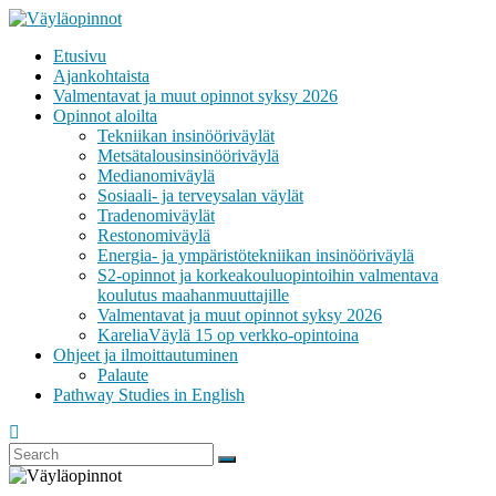
Skip
to
Etusivu
content
VÄYLÄOPINNOT
Ajankohtaista
Valmentavat ja muut opinnot syksy 2026
Opinnot aloilta
Tekniikan insinööriväylät
Metsätalousinsinööriväylä
Medianomiväylä
Sosiaali- ja terveysalan väylät
Tradenomiväylät
Restonomiväylä
Energia- ja ympäristötekniikan insinööriväylä
S2-opinnot ja korkeakouluopintoihin valmentava
koulutus maahanmuuttajille
Valmentavat ja muut opinnot syksy 2026
KareliaVäylä 15 op verkko-opintoina
Ohjeet ja ilmoittautuminen
Palaute
Pathway Studies in English