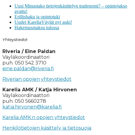
Uusi Minustako tietojenkäsittelyn tradenomi? – opintojakso
avattu!
Erillishaku ja opintotuki
Uudet KareliaVäylät nyt auki!
Hakemusmaksu tulossa
Yhteystiedot
Riveria / Eine Paldan
Väyläkoordinaattori
puh. 050 542 3710
eine.paldan@riveria.fi
Riverian opojen yhteystiedot
Karelia AMK / Katja Hirvonen
Väyläkoordinaattori
puh. 050 5660278
katja.hirvonen@karelia.fi
Karelia AMK:n opojen yhteystiedot
Henkilötietojen käsittely ja tietosuoja