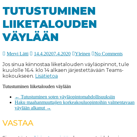
TUTUSTUMINEN
LIIKETALOUDEN
VÄYLÄÄN
Mervi Lätti
14.4.2020
7.4.2020
Yleinen
No Comments
Jos sinua kiinnostaa liiketalouden väyläopinnot, tule
kuulolle 16.4. klo 14 alkaen järjestettävään Teams-
kokoukseen.
Lisätietoa
Tutustuminen liiketalouden väylään
←
Tutustuminen soten väyläopintomahdollisuuksiin
Haku maahanmuuttajien korkeakouluopintoihin valmentavaan
väylään alkanut
→
VASTAA