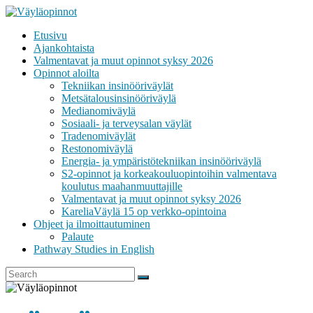
Skip
to
Etusivu
content
VÄYLÄOPINNOT
Ajankohtaista
Valmentavat ja muut opinnot syksy 2026
Opinnot aloilta
Tekniikan insinööriväylät
Metsätalousinsinööriväylä
Medianomiväylä
Sosiaali- ja terveysalan väylät
Tradenomiväylät
Restonomiväylä
Energia- ja ympäristötekniikan insinööriväylä
S2-opinnot ja korkeakouluopintoihin valmentava
koulutus maahanmuuttajille
Valmentavat ja muut opinnot syksy 2026
KareliaVäylä 15 op verkko-opintoina
Ohjeet ja ilmoittautuminen
Palaute
Pathway Studies in English