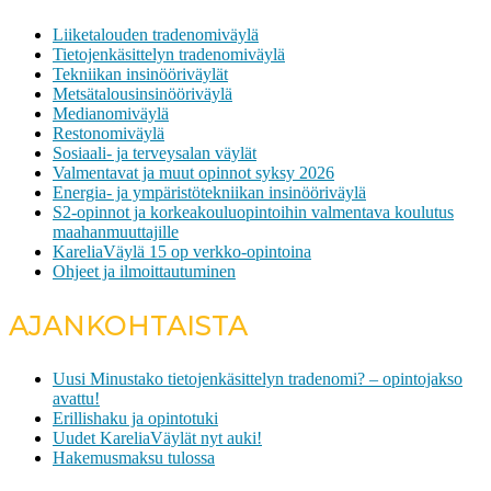
Liiketalouden tradenomiväylä
Tietojenkäsittelyn tradenomiväylä
Tekniikan insinööriväylät
Metsätalousinsinööriväylä
Medianomiväylä
Restonomiväylä
Sosiaali- ja terveysalan väylät
Valmentavat ja muut opinnot syksy 2026
Energia- ja ympäristötekniikan insinööriväylä
S2-opinnot ja korkeakouluopintoihin valmentava koulutus
maahanmuuttajille
KareliaVäylä 15 op verkko-opintoina
Ohjeet ja ilmoittautuminen
AJANKOHTAISTA
Uusi Minustako tietojenkäsittelyn tradenomi? – opintojakso
avattu!
Erillishaku ja opintotuki
Uudet KareliaVäylät nyt auki!
Hakemusmaksu tulossa