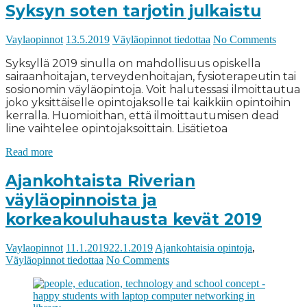
Syksyn soten tarjotin julkaistu
Vaylaopinnot
13.5.2019
Väyläopinnot tiedottaa
No Comments
Syksyllä 2019 sinulla on mahdollisuus opiskella
sairaanhoitajan, terveydenhoitajan, fysioterapeutin tai
sosionomin väyläopintoja. Voit halutessasi ilmoittautua
joko yksittäiselle opintojaksolle tai kaikkiin opintoihin
kerralla. Huomioithan, että ilmoittautumisen dead
line vaihtelee opintojaksoittain. Lisätietoa
Read more
Ajankohtaista Riverian
väyläopinnoista ja
korkeakouluhausta kevät 2019
Vaylaopinnot
11.1.2019
22.1.2019
Ajankohtaisia opintoja
,
Väyläopinnot tiedottaa
No Comments