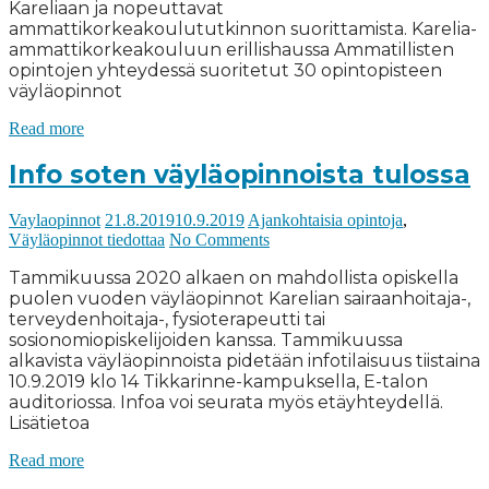
Kareliaan ja nopeuttavat
ammattikorkeakoulututkinnon suorittamista. Karelia-
ammattikorkeakouluun erillishaussa Ammatillisten
opintojen yhteydessä suoritetut 30 opintopisteen
väyläopinnot
Read more
Info soten väyläopinnoista tulossa
Vaylaopinnot
21.8.2019
10.9.2019
Ajankohtaisia opintoja
,
Väyläopinnot tiedottaa
No Comments
Tammikuussa 2020 alkaen on mahdollista opiskella
puolen vuoden väyläopinnot Karelian sairaanhoitaja-,
terveydenhoitaja-, fysioterapeutti tai
sosionomiopiskelijoiden kanssa. Tammikuussa
alkavista väyläopinnoista pidetään infotilaisuus tiistaina
10.9.2019 klo 14 Tikkarinne-kampuksella, E-talon
auditoriossa. Infoa voi seurata myös etäyhteydellä.
Lisätietoa
Read more