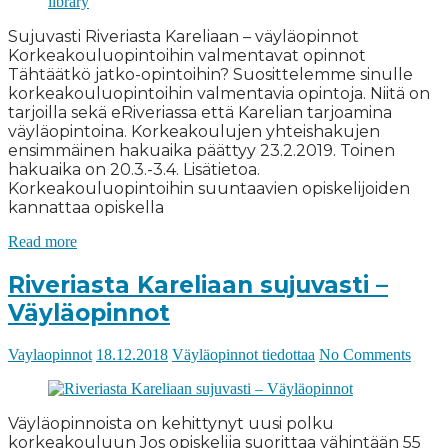
Sujuvasti Riveriasta Kareliaan – väyläopinnot
Korkeakouluopintoihin valmentavat opinnot
Tähtäätkö jatko-opintoihin? Suosittelemme sinulle
korkeakouluopintoihin valmentavia opintoja. Niitä on
tarjoilla sekä eRiveriassa että Karelian tarjoamina
väyläopintoina. Korkeakoulujen yhteishakujen
ensimmäinen hakuaika päättyy 23.2.2019. Toinen
hakuaika on 20.3.-3.4. Lisätietoa.
Korkeakouluopintoihin suuntaavien opiskelijoiden
kannattaa opiskella
Read more
Riveriasta Kareliaan sujuvasti –
Väyläopinnot
Vaylaopinnot
18.12.2018
Väyläopinnot tiedottaa
No Comments
Väyläopinnoista on kehittynyt uusi polku
korkeakouluun Jos opiskelija suorittaa vähintään 55