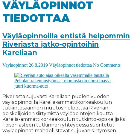
VÄYLÄOPINNOT
TIEDOTTAA
Väyläopinnoilla entistä helpommin
Riveriasta jatko-opintoihin
Kareliaan
Vaylaopinnot
26.8.2019
Väyläopinnot tiedottaa
No Comments
Riveriasta sujuvasti Kareliaan puolen vuoden
väyläopinnoilla Karelia-ammattikorkeakoulun
tutkintosäännön muutos helpottaa Riverian
opiskelijoiden siirtymistä väyläopintojen kautta
Karelia-ammattikorkeakoulun tutkinto-opiskelijaksi.
Toisen asteen tutkinnon yhteydessä suoritetut
väyläopinnot mahdollistavat sujuvan siirtymisen