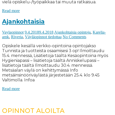
vielä opiskelu-/työpaikkaa tai muuta ratkaisua.
Read more
Ajankohtaisia
Vaylaopinnot
9.4.2018
9.4.2018
Ajankohtaisia opintoja
,
Karelia-
amk
,
Riveria
,
Väyläopinnot tiedottaa
No Comments
Opiskele kesällä verkko-opintoina opintojakso
Tunnista ja tuotteista osaamisesi 3 op! Ilmoittaudu
15.4. mennessä, Lisätietoja täältä Kesäopintoina myös
Hygieniapassi – lisätietoja täältä Anniskelupassi –
lisätietoja täältä Ilmoittaudu 30.4. mennessä.
Metsäalan väylä on kehittymässä Info
metsäinsinööriväylästä järjestetään 25.4. klo 9.45
Valtimolla. Infoa
Read more
OPINNOT ALOILTA