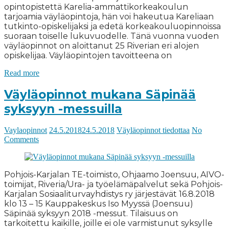
opintopistettä Karelia-ammattikorkeakoulun
tarjoamia väyläopintoja, hän voi hakeutua Kareliaan
tutkinto-opiskelijaksi ja edetä korkeakouluopinnoissa
suoraan toiselle lukuvuodelle. Tänä vuonna vuoden
väyläopinnot on aloittanut 25 Riverian eri alojen
opiskelijaa. Väyläopintojen tavoitteena on
Read more
Väyläopinnot mukana Säpinää
syksyyn -messuilla
Vaylaopinnot
24.5.2018
24.5.2018
Väyläopinnot tiedottaa
No
Comments
Pohjois-Karjalan TE-toimisto, Ohjaamo Joensuu, AIVO-
toimijat, Riveria/Ura- ja työelämäpalvelut sekä Pohjois-
Karjalan Sosiaaliturvayhdistys ry järjestävät 16.8.2018
klo 13 – 15 Kauppakeskus Iso Myyssä (Joensuu)
Säpinää syksyyn 2018 -messut. Tilaisuus on
tarkoitettu kaikille, joille ei ole varmistunut syksylle