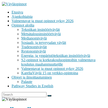
Skip
to
Etusivu
content
VÄYLÄOPINNOT
Ajankohtaista
Valmentavat ja muut opinnot syksy 2026
Opinnot aloilta
Tekniikan insinööriväylät
Metsätalousinsinööriväylä
Medianomiväylä
Sosiaali- ja terveysalan väylät
Tradenomiväylät
Restonomiväylä
Energia- ja ympäristötekniikan insinööriväylä
S2-opinnot ja korkeakouluopintoihin valmentava
koulutus maahanmuuttajille
Valmentavat ja muut opinnot syksy 2026
KareliaVäylä 15 op verkko-opintoina
Ohjeet ja ilmoittautuminen
Palaute
Pathway Studies in English