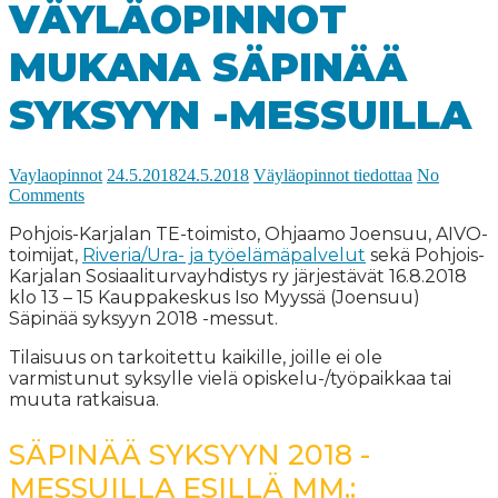
VÄYLÄOPINNOT
MUKANA SÄPINÄÄ
SYKSYYN -MESSUILLA
Vaylaopinnot
24.5.2018
24.5.2018
Väyläopinnot tiedottaa
No
Comments
Pohjois-Karjalan TE-toimisto, Ohjaamo Joensuu, AIVO-
toimijat,
Riveria/Ura- ja työelämäpalvelut
sekä Pohjois-
Karjalan Sosiaaliturvayhdistys ry järjestävät 16.8.2018
klo 13 – 15 Kauppakeskus Iso Myyssä (Joensuu)
Säpinää syksyyn 2018 -messut.
Tilaisuus on tarkoitettu kaikille, joille ei ole
varmistunut syksylle vielä opiskelu-/työpaikkaa tai
muuta ratkaisua.
SÄPINÄÄ SYKSYYN 2018 -
MESSUILLA ESILLÄ MM.: