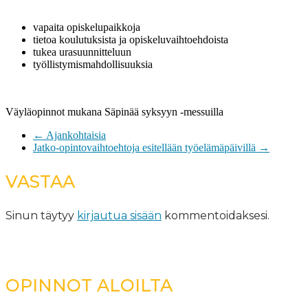
vapaita opiskelupaikkoja
tietoa koulutuksista ja opiskeluvaihtoehdoista
tukea urasuunnitteluun
työllistymismahdollisuuksia
Väyläopinnot mukana Säpinää syksyyn -messuilla
←
Ajankohtaisia
Jatko-opintovaihtoehtoja esitellään työelämäpäivillä
→
VASTAA
Sinun täytyy
kirjautua sisään
kommentoidaksesi.
OPINNOT ALOILTA