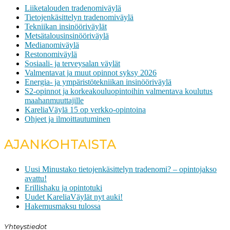
Liiketalouden tradenomiväylä
Tietojenkäsittelyn tradenomiväylä
Tekniikan insinööriväylät
Metsätalousinsinööriväylä
Medianomiväylä
Restonomiväylä
Sosiaali- ja terveysalan väylät
Valmentavat ja muut opinnot syksy 2026
Energia- ja ympäristötekniikan insinööriväylä
S2-opinnot ja korkeakouluopintoihin valmentava koulutus
maahanmuuttajille
KareliaVäylä 15 op verkko-opintoina
Ohjeet ja ilmoittautuminen
AJANKOHTAISTA
Uusi Minustako tietojenkäsittelyn tradenomi? – opintojakso
avattu!
Erillishaku ja opintotuki
Uudet KareliaVäylät nyt auki!
Hakemusmaksu tulossa
Yhteystiedot