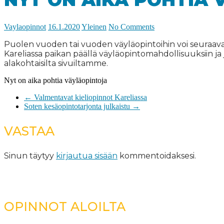
Vaylaopinnot
16.1.2020
Yleinen
No Comments
Puolen vuoden tai vuoden väyläopintoihin voi seuraavan
Kareliassa paikan päällä väyläopintomahdollisuuksiin ja
alakohtaisilta sivuiltamme.
Nyt on aika pohtia väyläopintoja
←
Valmentavat kieliopinnot Kareliassa
Soten kesäopintotarjonta julkaistu
→
VASTAA
Sinun täytyy
kirjautua sisään
kommentoidaksesi.
OPINNOT ALOILTA