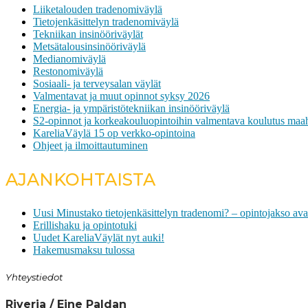
Liiketalouden tradenomiväylä
Tietojenkäsittelyn tradenomiväylä
Tekniikan insinööriväylät
Metsätalousinsinööriväylä
Medianomiväylä
Restonomiväylä
Sosiaali- ja terveysalan väylät
Valmentavat ja muut opinnot syksy 2026
Energia- ja ympäristötekniikan insinööriväylä
S2-opinnot ja korkeakouluopintoihin valmentava koulutus maah
KareliaVäylä 15 op verkko-opintoina
Ohjeet ja ilmoittautuminen
AJANKOHTAISTA
Uusi Minustako tietojenkäsittelyn tradenomi? – opintojakso ava
Erillishaku ja opintotuki
Uudet KareliaVäylät nyt auki!
Hakemusmaksu tulossa
Yhteystiedot
Riveria / Eine Paldan