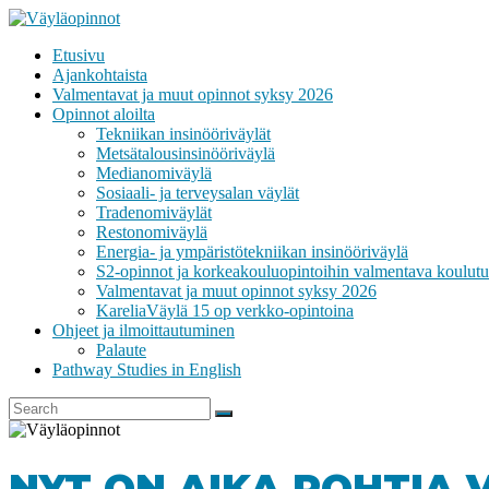
Skip
to
Etusivu
content
VÄYLÄOPINNOT
Ajankohtaista
Valmentavat ja muut opinnot syksy 2026
Opinnot aloilta
Tekniikan insinööriväylät
Metsätalousinsinööriväylä
Medianomiväylä
Sosiaali- ja terveysalan väylät
Tradenomiväylät
Restonomiväylä
Energia- ja ympäristötekniikan insinööriväylä
S2-opinnot ja korkeakouluopintoihin valmentava koulutu
Valmentavat ja muut opinnot syksy 2026
KareliaVäylä 15 op verkko-opintoina
Ohjeet ja ilmoittautuminen
Palaute
Pathway Studies in English
NYT ON AIKA POHTIA 