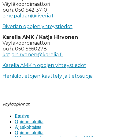
Väyläkoordinaattori
puh. 050 542 3710
eine.paldan@riveria.fi
Riverian opojen yhteystiedot
Karelia AMK / Katja Hirvonen
Väyläkoordinaattori
puh. 050 5660278
katja.hirvonen@karelia.fi
Karelia AMK:n opojen yhteystiedot
Henkilötietojen käsittely ja tietosuoja
Väyläopinnot
Etusivu
Opinnot aloilta
Ajankohtaista
Opinnot aloilta