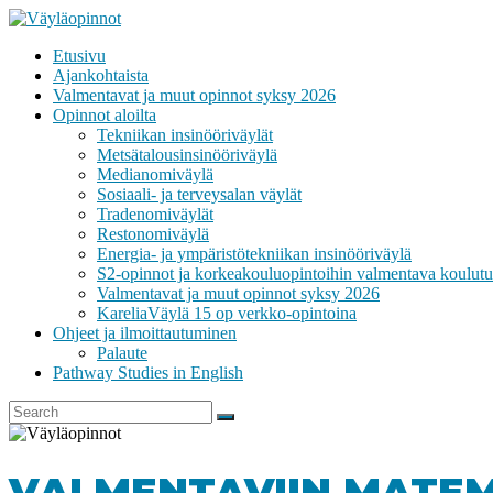
Skip
to
Etusivu
content
VÄYLÄOPINNOT
Ajankohtaista
Valmentavat ja muut opinnot syksy 2026
Opinnot aloilta
Tekniikan insinööriväylät
Metsätalousinsinööriväylä
Medianomiväylä
Sosiaali- ja terveysalan väylät
Tradenomiväylät
Restonomiväylä
Energia- ja ympäristötekniikan insinööriväylä
S2-opinnot ja korkeakouluopintoihin valmentava koulutu
Valmentavat ja muut opinnot syksy 2026
KareliaVäylä 15 op verkko-opintoina
Ohjeet ja ilmoittautuminen
Palaute
Pathway Studies in English
VALMENTAVIIN MATEMA