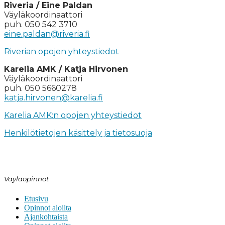
Riveria / Eine Paldan
Väyläkoordinaattori
puh. 050 542 3710
eine.paldan@riveria.fi
Riverian opojen yhteystiedot
Karelia AMK / Katja Hirvonen
Väyläkoordinaattori
puh. 050 5660278
katja.hirvonen@karelia.fi
Karelia AMK:n opojen yhteystiedot
Henkilötietojen käsittely ja tietosuoja
Väyläopinnot
Etusivu
Opinnot aloilta
Ajankohtaista