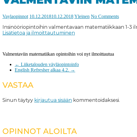
Vaylaopinnot
10.12.2018
10.12.2018
Yleinen
No Comments
Insinööriopintoihin valmentavaan matematiikkaan 1-3 ilm
Lisätietoa ja ilmoittautuminen
Valmentaviin matematiikan opintoihin voi nyt ilmoittautua
←
Liiketalouden väyläopintoinfo
English Refresher alkaa 4.2.
→
VASTAA
Sinun täytyy
kirjautua sisään
kommentoidaksesi.
OPINNOT ALOILTA