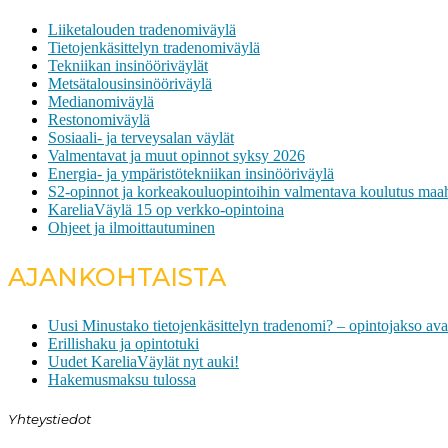
Liiketalouden tradenomiväylä
Tietojenkäsittelyn tradenomiväylä
Tekniikan insinööriväylät
Metsätalousinsinööriväylä
Medianomiväylä
Restonomiväylä
Sosiaali- ja terveysalan väylät
Valmentavat ja muut opinnot syksy 2026
Energia- ja ympäristötekniikan insinööriväylä
S2-opinnot ja korkeakouluopintoihin valmentava koulutus maah
KareliaVäylä 15 op verkko-opintoina
Ohjeet ja ilmoittautuminen
AJANKOHTAISTA
Uusi Minustako tietojenkäsittelyn tradenomi? – opintojakso ava
Erillishaku ja opintotuki
Uudet KareliaVäylät nyt auki!
Hakemusmaksu tulossa
Yhteystiedot