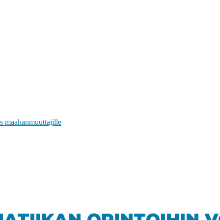
s maahanmuuttajille
TIIKAN OPINTOIHIN V